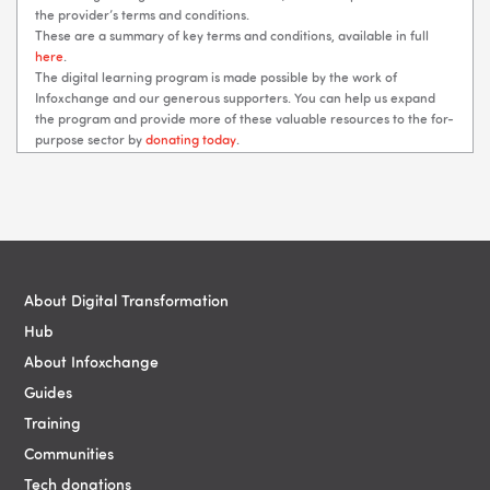
the provider’s terms and conditions.
These are a summary of key terms and conditions, available in full
here
.
The digital learning program is made possible by the work of
Infoxchange and our generous supporters. You can help us expand
the program and provide more of these valuable resources to the for-
purpose sector by
donating today
.
Blocks
Blocks
About Digital Transformation
Hub
About Infoxchange
Guides
Training
Communities
Tech donations